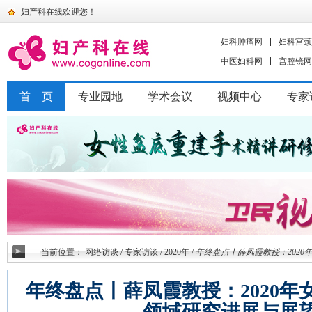
妇产科在线欢迎您！
妇科肿瘤网
妇科宫颈
中医妇科网
宫腔镜网
首 页
专业园地
学术会议
视频中心
专家
当前位置：
网络访谈
/
专家访谈
/
2020年
/
年终盘点丨薛凤霞教授：202
年终盘点丨薛凤霞教授：2020年
领域研究进展与展