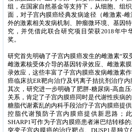
组，在国家自然基金等支持下，从细胞、组织
面，对子宫内膜癌经典发病途径（雌激素-雌
外的激素相关发病机制、肿瘤微环境、基因特
究，并凭借此联合研究项目荣获2018年中
奖。
研究首先明确了子宫内膜癌发生的雌激素“双
雌激素核受体介导的基因转录效应、雌激素膜
录效应，这些丰富了子宫内膜癌发病雌激素作
癌临床抗ER靶向治疗及钙离子拮抗剂治疗内
其次，研究进一步明确了肥胖-糖尿病-高血
关系，肯定了子宫内膜癌同时是代谢性疾病的
糖脂代谢紊乱的内科手段治疗子宫内膜癌提供
控脂代谢预防子宫内膜癌提供新思路；
SHARP1可作为子宫内膜癌患者淋巴结转移的新
突变子宫内膜癌的治疗靶点、DUSP1是独