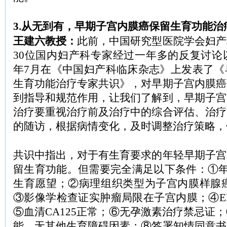
3.从无到有，早期子宫内膜癌保留生育功能治
王建六教授：
此前，中国研究型医院学会妇产
30位国内妇产科专家经过一年多的反复讨论以
年7月在《中国妇产科临床杂志》上发表了《
生育功能治疗专家共识》，对早期子宫内膜癌
到指导和规范作用，让我们了解到，早期子宫
治疗要重视治疗前及治疗中的综合评估、治疗
的随访，根据病情变化，及时调整治疗策略，
共识中指出，对于有生育要求的年轻早期子宫
留生育功能。但需要完全满足以下条件：①年
生育愿望；②病理组织类型为子宫内膜样腺癌
③影像学检查证实肿瘤局限在子宫内膜；④E
⑤血清CA125正常；⑥无孕激素治疗禁忌证
能，无其他生育障碍因素；⑧签署知情同意书