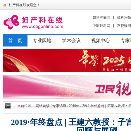
妇产科在线欢迎您！
妇科肿瘤网
妇科宫颈
中医妇科网
宫腔镜网
首 页
专业园地
学术会议
视频中心
专家
当前位置：
网络访谈
/
专家访谈
/
2019年
/
2019·年终盘点 | 王建六教
2019·年终盘点 | 王建六教授：
回顾与展望